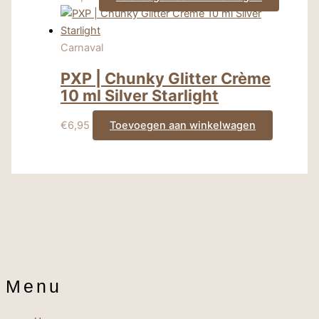
Carnaval
PXP | Chunky Glitter Crème
10 ml Silver Starlight
€
6,95
Toevoegen aan winkelwagen
Menu